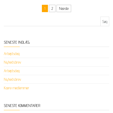
Indlægsinddeling
1
2
Næste
Søg efter:
SENESTE INDLÆG
Arbejdsdag
Nyhedsbrev
Arbejdsdag
Nyhedsbrev
Kære medlemmer
SENESTE KOMMENTARER