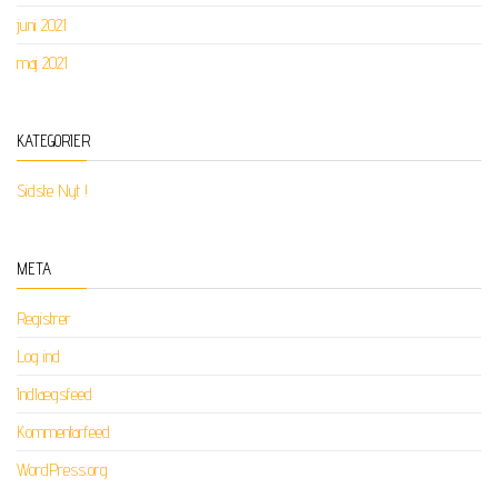
juni 2021
maj 2021
KATEGORIER
Sidste Nyt !
META
Registrer
Log ind
Indlægsfeed
Kommentarfeed
WordPress.org