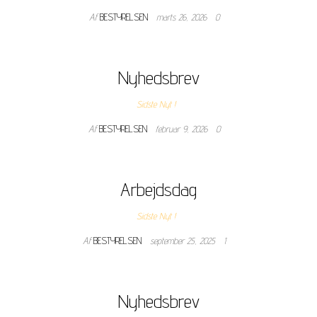
Af
BESTYRELSEN
marts 26, 2026
0
Nyhedsbrev
Sidste Nyt !
Af
BESTYRELSEN
februar 9, 2026
0
Arbejdsdag
Sidste Nyt !
Af
BESTYRELSEN
september 25, 2025
1
Nyhedsbrev