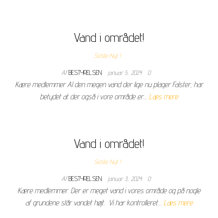
Vand i området!
Sidste Nyt !
Af
BESTYRELSEN
januar 5, 2024
0
Kære medlemmer Al den megen vand der lige nu plager Falster, har
betydet at der også i vore område er…
Læs mere
Vand i området!
Sidste Nyt !
Af
BESTYRELSEN
januar 3, 2024
0
Kære medlemmer. Der er meget vand i vores område og på nogle
af grundene står vandet højt. Vi har kontrolleret…
Læs mere