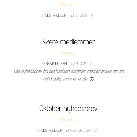
Sidste Nyt !
Af
BESTYRELSEN
juli 31, 2025
0
Kære medlemmer
Sidste Nyt !
Af
BESTYRELSEN
juli 9, 2025
0
Lille nyhedsbrev fra bestyrelsen sammen med et ønske om en
rigtig dejlig sommer til alle. 🦋
Oktober nyhedsbrev
Sidste Nyt !
Af
BESTYRELSEN
oktober 26, 2024
0